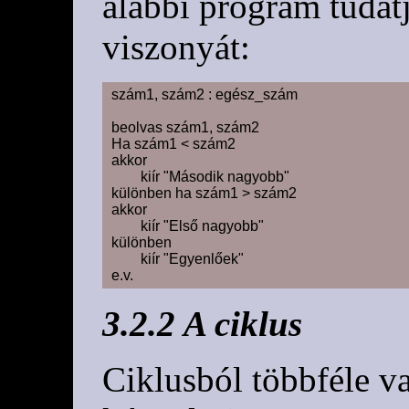
alábbi program tudat
viszonyát:
szám1, szám2 : egész_szám

beolvas szám1, szám2

Ha szám1 < szám2

akkor

	kiír "Második nagyobb"

különben ha szám1 > szám2

akkor

	kiír "Első nagyobb"

különben

	kiír "Egyenlőek"

3.2.2 A ciklus
Ciklusból többféle v