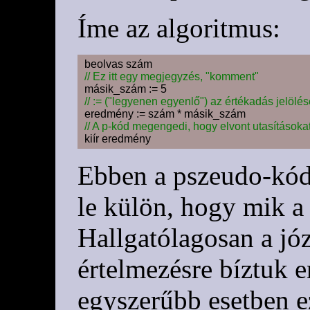
Íme az algoritmus:
// Ez itt egy megjegyzés, "komment"
// := ("legyenen egyenlő") az értékadás jelölé
// A p-kód megengedi, hogy elvont utasításokat í
Ebben a pszeudo-kód 
le külön, hogy mik a
Hallgatólagosan a jó
értelmezésre bíztuk e
egyszerűbb esetben e