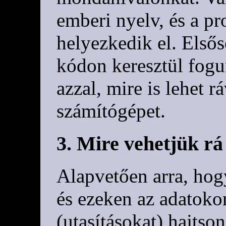
emberi nyelv, és a p
helyezkedik el. Első
kódon keresztül fog
azzal, mire is lehet r
számítógépet.
3. Mire vehetjük rá
Alapvetően arra, hogy
és ezeken az adatoko
(utasításokat) hajtson