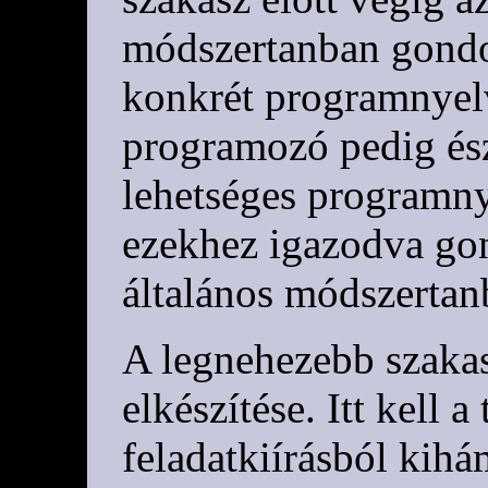
módszertanban gondo
konkrét programnyelv
programozó pedig ész
lehetséges programnye
ezekhez igazodva go
általános módszertanb
A legnehezebb szakas
elkészítése. Itt kell 
feladatkiírásból kihá