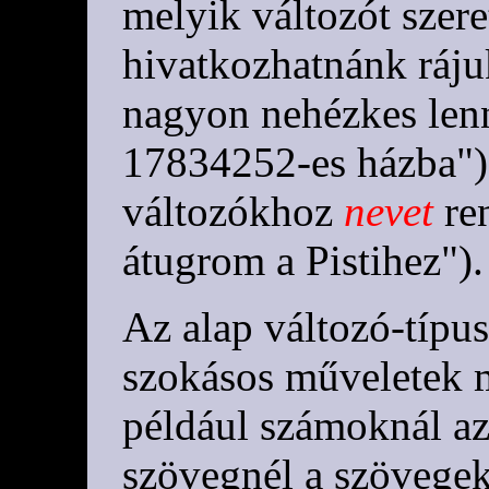
melyik változót szere
hivatkozhatnánk ráju
nagyon nehézkes len
17834252-es házba").
változókhoz
nevet
re
átugrom a Pistihez").
Az alap változó-típu
szokásos műveletek m
például számoknál az
szövegnél a szövegek