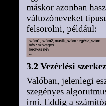
máskor azonban haszn
változóneveket típus
felsorolni, például:
szám1, szám2, másik_szám : egész_szám

név : szöveges

beolvas név

3.2 Vezérlési szerke
Valóban, jelenlegi e
szegényes algorutmu
írni. Eddig a számító