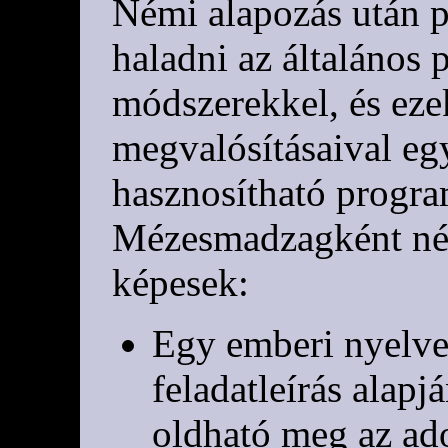
Némi alapozás után 
haladni az általános
módszerekkel, és eze
megvalósításaival eg
hasznosítható progra
Mézesmadzagként néz
képesek:
Egy emberi nyelv
feladatleírás alap
oldható meg az ado