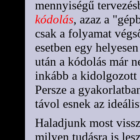
mennyiségű tervezésb
kódolás
, azaz a "gép
csak a folyamat végső
esetben egy helyesen 
után a kódolás már ne
inkább a kidolgozott 
Persze a gyakorlatba
távol esnek az ideális
Haladjunk most vissz
milyen tudásra is le