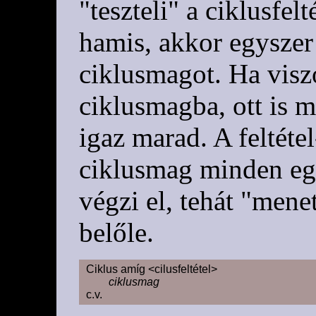
"teszteli" a ciklusfelt
hamis, akkor egyszer
ciklusmagot. Ha viszo
ciklusmagba, ott is m
igaz marad. A feltétel
ciklusmag minden egy
végzi el, tehát "mene
belőle.
Ciklus amíg <cilusfeltétel>

ciklusmag