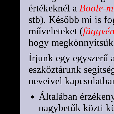
értékeknél a
Boole-m
stb). Később mi is fo
műveleteket (
függvén
hogy megkönnyítsük 
Írjunk egy egyszerű 
eszköztárunk segítsé
neveivel kapcsolatba
Általában érzékeny
nagybetűk közti kü