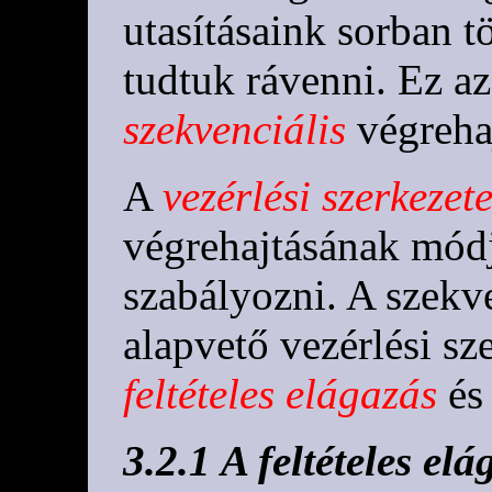
utasításaink sorban t
tudtuk rávenni. Ez az
szekvenciális
végrehaj
A
vezérlési szerkezet
végrehajtásának módj
szabályozni. A szekv
alapvető vezérlési sz
feltételes elágazás
és
3.2.1 A feltételes elá