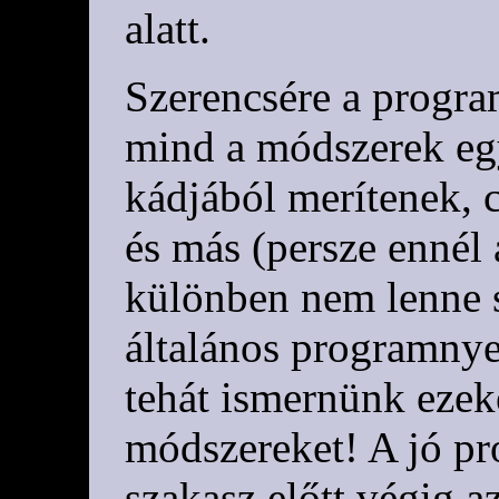
alatt.
Szerencsére a progr
mind a módszerek eg
kádjából merítenek, c
és más (persze ennél 
különben nem lenne 
általános programnye
tehát ismernünk ezek
módszereket! A jó p
szakasz előtt végig a