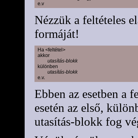
Nézzük a feltételes e
formáját!
Ha <feltétel>

akkor

utasítás-blokk
különben

utasítás-blokk
Ebben az esetben a fel
esetén az első, külö
utasítás-blokk fog vé