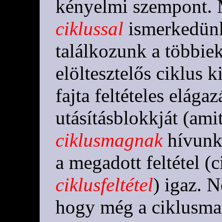
kényelmi szempont.
ciklussal
ismerkedün
találkozunk a többiek
elöltesztelős ciklus k
fajta feltételes elágaz
utásításblokkját (ami
ciklusmagnak
hívunk)
a megadott feltétel (
ciklusfeltétel
) igaz. 
hogy még a ciklusmag