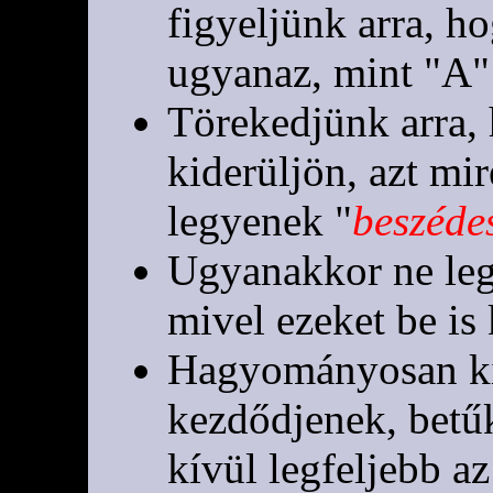
figyeljünk arra, h
ugyanaz, mint "A"
Törekedjünk arra,
kiderüljön, azt mir
legyenek "
beszéde
Ugyanakkor ne leg
mivel ezeket be is 
Hagyományosan ki
kezdődjenek, bet
kívül legfeljebb az