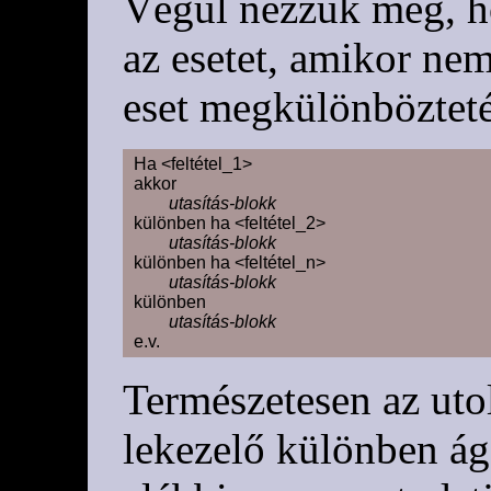
Végül nézzük meg, h
az esetet, amikor ne
eset megkülönböztet
Ha <feltétel_1>

akkor

utasítás-blokk
különben ha <feltétel_2>

utasítás-blokk
különben ha <feltétel_n>

utasítás-blokk
különben

utasítás-blokk
Természetesen az uto
lekezelő különben ág