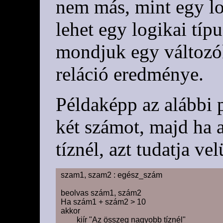
nem más, mint egy lo
lehet egy logikai típ
mondjuk egy változók
reláció eredménye.
Példaképp az alábbi
két számot, majd ha
tíznél, azt tudatja ve
szam1, szam2 : egész_szám

beolvas szám1, szám2

Ha szám1 + szám2 > 10

akkor

	kiír "Az összeg nagyobb tíznél"
