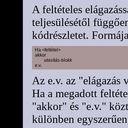
A feltételes elágazáss
teljesülésétől függőe
kódrészletet. Formája
Ha <feltétel>

akkor

utasítás-blokk
Az e.v. az "elágazás 
Ha a megadott feltéte
"akkor" és "e.v." köz
különben egyszerűen 